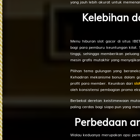
yang jauh lebih akurat untuk memenan
Kelebihan d
Menu hiburan slot gacor di situs I
bagi para pemburu keuntungan kilat. 
tinggi, sehingga memberikan peluang
mesin grafis mutakhir yang menyajikan
Pilihan tema gulungan yang beranek
Kehadiran mekanisme bonus dalam ga
profit para member. Keunikan dari
slo
oleh konsistensi pembagian promo ek
Berbekal deretan keistimewaan mutakh
paling cerdas bagi siapa pun yang me
Perbedaan an
Walau keduanya merupakan opsi permai