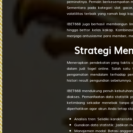
peminatnya. Pemain berkesempatan me
Sementara pada kategori slot gacor
volatilitas terbaik yang ramah bagi k
IBET668 juga berhasil membangun li
hingga bettor kelas kakap. Kombinas
menjaga antusiasme para member, mema
Strategi Men
Menerapkan pendekatan yang taktis 
dalam judi togel online. Salah satu
pengamatan mendalam terhadap perg
histori result pengundian sebelumnya.
IBET668 mendukung penuh kebutuhan 
diakses. Pemanfaatan data statistik
ketimbang sekadar menebak tanpa da
diperhatikan agar akun Anda tetap sta
Analisis tren: Selidiki karakteris
Gunakan data statistik: Jadikan r
Manajemen modal: Batasi anggaran