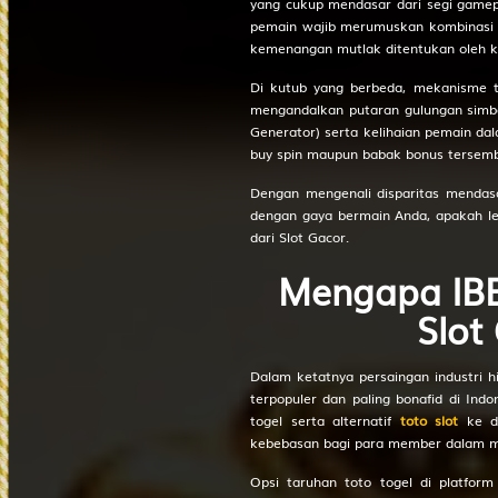
yang cukup mendasar dari segi gamep
pemain wajib merumuskan kombinasi ang
kemenangan mutlak ditentukan oleh k
Di kutub yang berbeda, mekanisme ta
mengandalkan putaran gulungan simbo
Generator) serta kelihaian pemain da
buy spin maupun babak bonus tersembu
Dengan mengenali disparitas mendas
dengan gaya bermain Anda, apakah le
dari Slot Gacor.
Mengapa IBE
Slot
Dalam ketatnya persaingan industri h
terpopuler dan paling bonafid di In
togel serta alternatif
toto slot
ke da
kebebasan bagi para member dalam me
Opsi taruhan toto togel di platfor