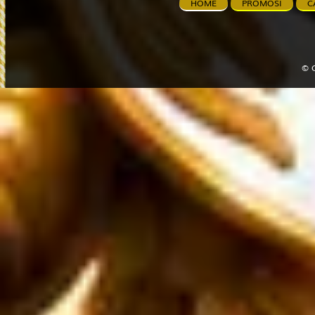
HOME
PROMOSI
C
© C