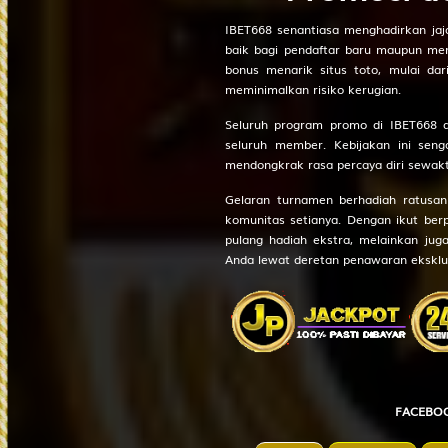
IBET668 senantiasa menghadirkan ja
baik bagi pendaftar baru maupun memb
bonus menarik situs toto, mulai da
meminimalkan risiko kerugian.
Seluruh program promo di IBET668 d
seluruh member. Kebijakan ini sen
mendongkrak rasa percaya diri sewak
Gelaran turnamen berhadiah ratusan
komunitas setianya. Dengan ikut ber
pulang hadiah ekstra, melainkan jug
Anda lewat deretan penawaran eksklus
FACEBO