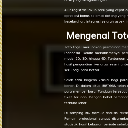
Alur registrasi akun baru yang cepat 
apresiasi bonus selamat datang yang 
keseluruhan, integrasi seluruh aspek 
Mengenal Tot
Toto togel merupakan permainan men
Indonesia. Dalam mekanismenya, pem
model 2D, 3D, hingga 4D. Tantangan
hasil pengundian live draw resmi un
seru bagi para bettor.
Salah satu langkah krusial bagi pa
benar. Di dalam situs IBET668, tela
para member baru. Panduan tersebut 
tiket taruhan. Dengan bekal pemaham
terbuka lebar.
Di samping itu, formula analisis re
Pemain profesional sangat disarank
statistik hasil keluaran periode seb