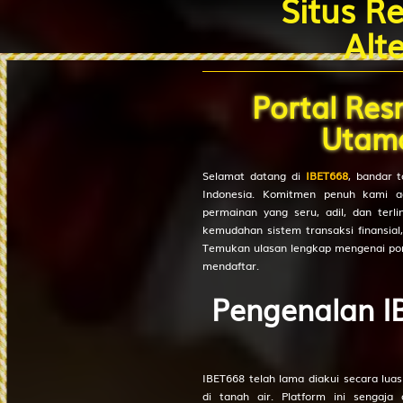
Situs R
Link Login dan
Link Alternatif
Alt
togel
02-02-2026
16:27:07
Portal Res
Utama
Selamat datang di
IBET668
, bandar 
Indonesia. Komitmen penuh kami ad
permainan yang seru, adil, dan terl
kemudahan sistem transaksi finansia
Temukan ulasan lengkap mengenai por
mendaftar.
Pengenalan IB
IBET668 telah lama diakui secara luas 
di tanah air. Platform ini sengaj